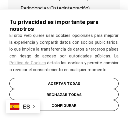
Llámanos y reserva tu cita.
Periodoncia y Osteointegración)
PIDE CITA
Tu privacidad es importante para
nosotros
El sitio web quiere usar cookies opcionales para mejorar
la experiencia y compartir datos con socios publicitarios,
INICIO
lo que implica la transferencia de datos a terceros países
con riesgo de acceso por autoridades públicas. La
POLÍTICA DE COOKIES
Política de Cookies
detalla las cookies y permite cambiar
o revocar el consentimiento en cualquier momento.
POLÍTICA DE PRIVACIDAD
ACEPTAR TODAS
POLÍTICA LEGAL
RECHAZAR TODAS
© COPYRIGHT INSPIRIA. TODOS LOS DERECHOS RESERVADOS
CONFIGURAR
ES