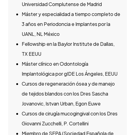
Universidad Complutense de Madrid
Máster y especialidad a tiempo completo de
3 años en Periodoncia e Implantes por la
UANL, NL México
Fellowship en la Baylor Institute de Dallas,
TX EEUU
Máster clínico en Odontología
Implantológica por gIDE Los Ángeles, EEUU
Cursos de regeneración ósea y de manejo
de tejidos blandos con los Dres Sascha
Jovanovic, Istvan Urban, Egon Euwe
Cursos de cirugía mucogingival con los Dres
Giovanni Zucchelli, P. Cortellini
¿QUIERES CONOCERNOS?
Miembro de SEPA (Sociedad Española de