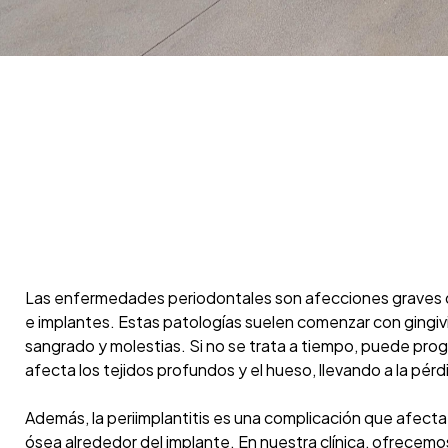
Las enfermedades periodontales son afecciones graves q
e implantes. Estas patologías suelen comenzar con gingivit
sangrado y molestias. Si no se trata a tiempo, puede prog
afecta los tejidos profundos y el hueso, llevando a la pérd
Además, la periimplantitis es una complicación que afecta
ósea alrededor del implante. En nuestra clínica, ofrecem