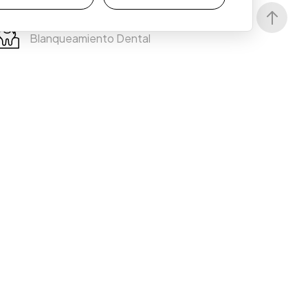
Dolor Orofacial
Blanqueamiento Dental
Higiene y Educación Oral
Periodoncia
Recesiones
Estética de la Encía
Implantología
Regeneración de Hueso y Encía
Cirugía Oral
Sedación Asistida