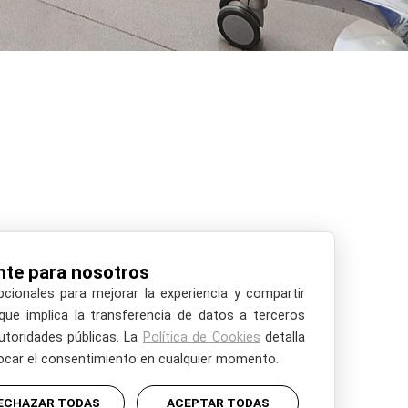
nte para nosotros
Odontología General
pcionales para mejorar la experiencia y compartir
Endodoncia y Terapia Pulpar
 que implica la transferencia de datos a terceros
utoridades públicas. La
Política de Cookies
detalla
Diseño de Sonrisa Digital
vocar el consentimiento en cualquier momento.
Rehabilitación Estético-Funcional
ECHAZAR TODAS
ACEPTAR TODAS