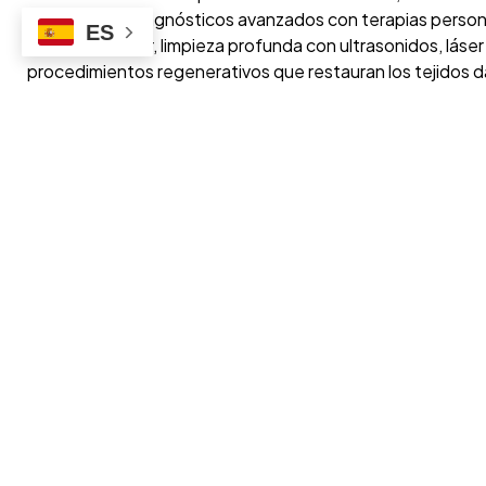
combinando diagnósticos avanzados con terapias person
ES
alisado radicular, limpieza profunda con ultrasonidos, lás
procedimientos regenerativos que restauran los tejidos 
Nuestro objetivo es detener la progresión de la enfermedad,
También trabajamos en la prevención, ofreciéndote plan
necesidades para evitar recaídas y garantizar la estabilid