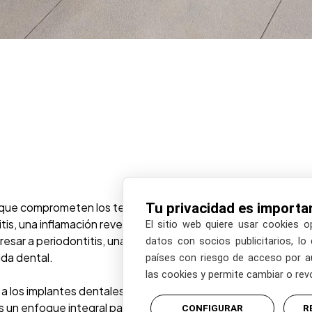
Tu privacidad es importa
ue comprometen los tejidos de soporte de los dientes
is, una inflamación reversible de las encías que causa
El sitio web quiere usar cookies o
resar a periodontitis, una infección más severa que
datos con socios publicitarios, lo
ida dental.
países con riesgo de acceso por a
las cookies y permite cambiar o re
 a los implantes dentales, causando inflamación y pérdida
os un enfoque integral para tratar estas enfermedades,
CONFIGURAR
R