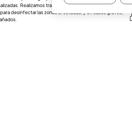
alizadas. Realizamos tratamientos como raspado y
er para desinfectar las zonas afectadas, y en casos graves,
dañados.
 aliviar los síntomas y restaurar la salud de tus encías.
es de mantenimiento periodontal adaptados a tus
ad de tus implantes.